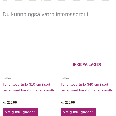
Du kunne også være interesseret i…
Dette
Dette
vare
vare
har
har
flere
flere
varianter.
varianter.
Mulighederne
Muligheder
kan
kan
vælges
vælges
IKKE PÅ LAGER
på
på
varesiden
varesiden
Bidløs
Bidløs
Tynd lædertøjle 310 cm i sort
Tynd lædertøjle 340 cm i sort
læder med karabinhager i rustfri
læder med karabinhager i rustfri
kr.
220.00
kr.
220.00
Vælg muligheder
Vælg muligheder