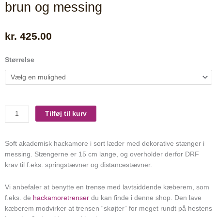
brun og messing
kr.
425.00
Akademisk
Størrelse
hackamore
kaupres
i
brun
og
Tilføj til kurv
messing
antal
Soft akademisk hackamore i sort læder med dekorative stænger i
messing. Stængerne er 15 cm lange, og overholder derfor DRF
krav til f.eks. springstævner og distancestævner.
Vi anbefaler at benytte en trense med lavtsiddende kæberem, som
f.eks. de
hackamoretrenser
du kan finde i denne shop. Den lave
kæberem modvirker at trensen “skøjter” for meget rundt på hestens