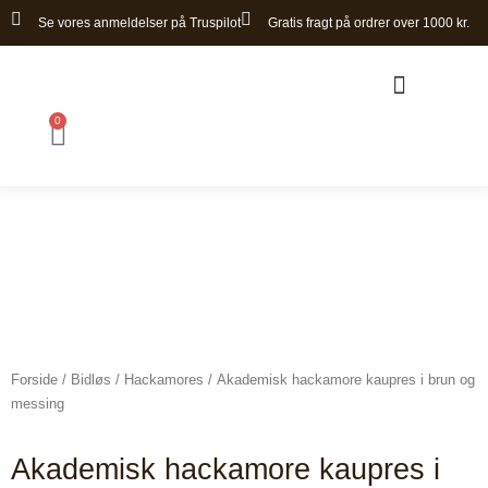
Gå
Se vores anmeldelser på Truspilot
Gratis fragt på ordrer over 1000 kr.
til
indholdet
0
Kurv
Bomløse sadler
Forside
/
Bidløs
/
Hackamores
/ Akademisk hackamore kaupres i brun og
messing
Akademisk hackamore kaupres i