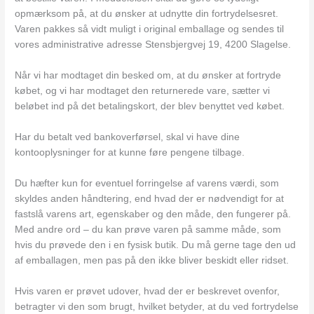
opmærksom på, at du ønsker at udnytte din fortrydelsesret.
Varen pakkes så vidt muligt i original emballage og sendes til
vores administrative adresse Stensbjergvej 19, 4200 Slagelse.
Når vi har modtaget din besked om, at du ønsker at fortryde
købet, og vi har modtaget den returnerede vare, sætter vi
beløbet ind på det betalingskort, der blev benyttet ved købet.
Har du betalt ved bankoverførsel, skal vi have dine
kontooplysninger for at kunne føre pengene tilbage.
Du hæfter kun for eventuel forringelse af varens værdi, som
skyldes anden håndtering, end hvad der er nødvendigt for at
fastslå varens art, egenskaber og den måde, den fungerer på.
Med andre ord – du kan prøve varen på samme måde, som
hvis du prøvede den i en fysisk butik. Du må gerne tage den ud
af emballagen, men pas på den ikke bliver beskidt eller ridset.
Hvis varen er prøvet udover, hvad der er beskrevet ovenfor,
betragter vi den som brugt, hvilket betyder, at du ved fortrydelse