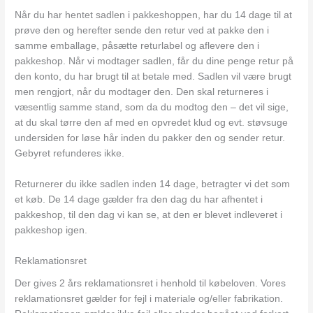
Når du har hentet sadlen i pakkeshoppen, har du 14 dage til at
prøve den og herefter sende den retur ved at pakke den i
samme emballage, påsætte returlabel og aflevere den i
pakkeshop. Når vi modtager sadlen, får du dine penge retur på
den konto, du har brugt til at betale med. Sadlen vil være brugt
men rengjort, når du modtager den. Den skal returneres i
væsentlig samme stand, som da du modtog den – det vil sige,
at du skal tørre den af med en opvredet klud og evt. støvsuge
undersiden for løse hår inden du pakker den og sender retur.
Gebyret refunderes ikke.
Returnerer du ikke sadlen inden 14 dage, betragter vi det som
et køb. De 14 dage gælder fra den dag du har afhentet i
pakkeshop, til den dag vi kan se, at den er blevet indleveret i
pakkeshop igen.
Reklamationsret
Der gives 2 års reklamationsret i henhold til købeloven. Vores
reklamationsret gælder for fejl i materiale og/eller fabrikation.