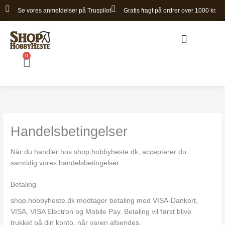
Gå
Se vores anmeldelser på Truspilot
Gratis fragt på ordrer over 1000 kr.
til
indholdet
0
Kurv
Bomløse sadler
Handelsbetingelser
Når du handler hos shop.hobbyheste.dk, accepterer du
samtidig vores handelsbetingelser.
Betaling
shop.hobbyheste.dk modtager betaling med VISA-Dankort,
VISA, VISA Electron og Mobile Pay. Betaling vil først blive
trukket på din konto, når varen afsendes.