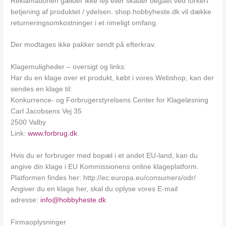
Reklamationen gælder ikke fejl eller skader begået ved forkert
betjening af produktet / ydelsen. shop.hobbyheste.dk vil dække
returneringsomkostninger i et rimeligt omfang.
Der modtages ikke pakker sendt på efterkrav.
Klagemuligheder – oversigt og links:
Har du en klage over et produkt, købt i vores Webshop, kan der
sendes en klage til:
Konkurrence- og Forbrugerstyrelsens Center for Klageløsning
Carl Jacobsens Vej 35
2500 Valby
Link:
www.forbrug.dk
Hvis du er forbruger med bopæl i et andet EU-land, kan du
angive din klage i EU Kommissionens online klageplatform.
Platformen findes her: http://ec.europa.eu/consumers/odr/
Angiver du en klage her, skal du oplyse vores E-mail
adresse:
info@hobbyheste.dk
Firmaoplysninger