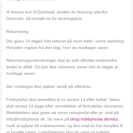
Vi leverer kun til Danmark, ønsker du levering udenfor
Danmark, så kontakt os for leveringspris.
Returnering
Der gives 14 dages fuld returret på varer købt i vores webshop.
Perioden regnes fra den dag, hvor du modtager varen.
Returneringsomkostninger skal du selv afholde medmindre
andet er aftalt. Du kan ikke returnere varen ved at nægte at
modtage varen.
Der modtages ikke pakker sendt på efterkrav.
Fortrydelse skal anmeldes til os senest 14 efter købet. Varen
skal senest 14 dage efter anmeldelse af fortrydelse returneres.
Meddelelsen skal gives via vores returportal eller pr. mail på
info@hobbyheste.dk. Se mere på
shop.hobbyheste.dk/retur
,
husk at oplyse dit ordrenummer og den mail du har benyttet til
at bestille varen. I meddelelsen skal du gøre os tydeligt