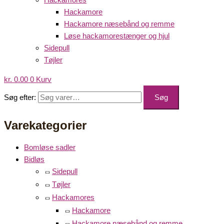
Hackamore
Hackamore næsebånd og remme
Løse hackamorestænger og hjul
Sidepull
Tøjler
kr.
0.00
0
Kurv
Søg efter:
Søg
Varekategorier
Bomløse sadler
Bidløs
Sidepull
Tøjler
Hackamores
Hackamore
Hackamore næsebånd og remme