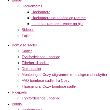
Bidløs
Hackamores
Hackamore
Hackamore næsebånd og remme
Løse hackamorestænger og hjul
Sidepull
Tøjler
Bomløse sadler
Sadler
Trykfordelende underlag
Tilbehør til sadler
Demosadler
Montering af Cozy stigremme med stigremsbeskytter
FAQ bomløse sadler fra Cozy
Tilpasning af Cozy bomløse sadler
Ridepads
Trykfordelende underlag
Bidløs
Hackamores