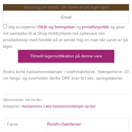
Send mig en email, når varen er på lager igen
Jeg accepterer
Vilkår og betingelser
og
privatlivspolitik
og giver
mit samtykke til at Shop HobbyHeste må opbevare min
emailadresse med henblik på at sende mig en mail når varen er på
lager.
Tilmeld lagernotifikation på denne vare
Ekstra korte hackamorestænger i rustfri/sølvfarve. Stængerne er 10
cm lange, og overholder derfor DRF krav til f.eks. springstævner.
Varenummer:
mh-hs-kk-r
Kategorier:
Hackamores
,
Løse hackamorestænger og hjul
Farve
Rustfri-/Sølvfarvet