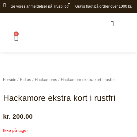
Gå
Se vores anmeldelser på Truspilot
Gratis fragt på ordrer over 1000 kr.
til
indholdet
0
Kurv
Bomløse sadler
Forside
/
Bidløs
/
Hackamores
/ Hackamore ekstra kort i rustfri
Hackamore ekstra kort i rustfri
kr.
200.00
Ikke på lager