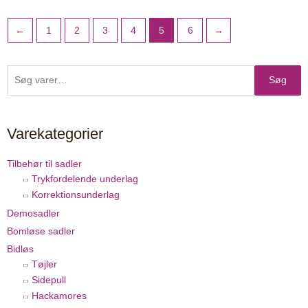
←
1
2
3
4
5
6
→
Søg
Søg
efter:
Varekategorier
Tilbehør til sadler
Trykfordelende underlag
Korrektionsunderlag
Demosadler
Bomløse sadler
Bidløs
Tøjler
Sidepull
Hackamores