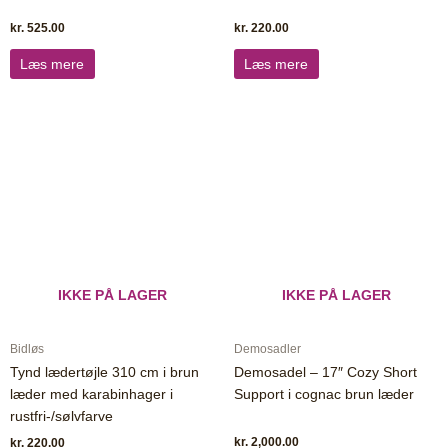
kr.
525.00
kr.
220.00
Læs mere
Læs mere
IKKE PÅ LAGER
IKKE PÅ LAGER
Bidløs
Demosadler
Tynd lædertøjle 310 cm i brun
Demosadel – 17″ Cozy Short
læder med karabinhager i
Support i cognac brun læder
rustfri-/sølvfarve
kr.
2,000.00
kr.
220.00