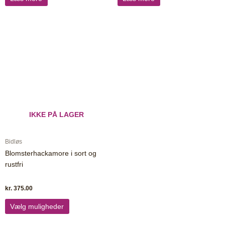
Dette
vare
har
flere
varianter.
Mulighederne
kan
vælges
IKKE PÅ LAGER
på
varesiden
Bidløs
Blomsterhackamore i sort og
rustfri
kr.
375.00
Vælg muligheder