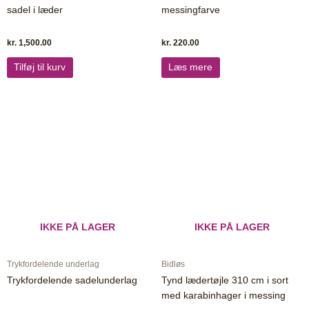
sadel i læder
messingfarve
kr.
1,500.00
kr.
220.00
Tilføj til kurv
Læs mere
IKKE PÅ LAGER
IKKE PÅ LAGER
Trykfordelende underlag
Bidløs
Trykfordelende sadelunderlag
Tynd lædertøjle 310 cm i sort
med karabinhager i messing