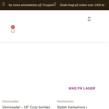
Gå
Se vores anmeldelser på Truspilot
Gratis fragt på ordrer over 1000 kr.
til
indholdet
0
Kurv
Bomløse sadler
IKKE PÅ LAGER
Demosadler
Hackamores
Demosadel – 18″ Cozy bomløs
Stylish hackamore i