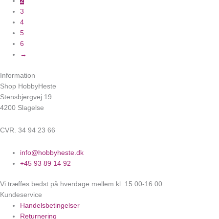
2
3
4
5
6
→
Information
Shop HobbyHeste
Stensbjergvej 19
4200 Slagelse
CVR. 34 94 23 66
info@hobbyheste.dk
+45 93 89 14 92
Vi træffes bedst på hverdage mellem kl. 15.00-16.00
Kundeservice
Handelsbetingelser
Returnering