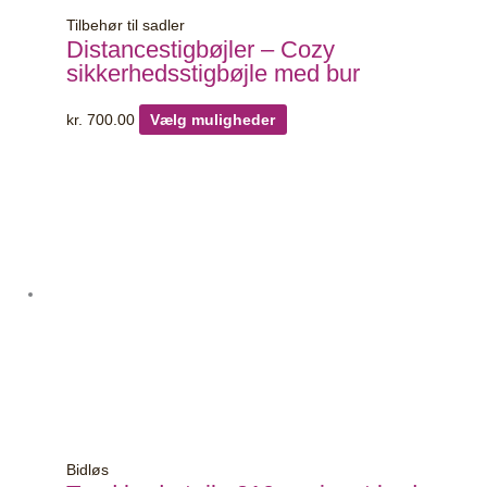
Tilbehør til sadler
Distancestigbøjler – Cozy
sikkerhedsstigbøjle med bur
kr.
700.00
Vælg muligheder
Dette
vare
har
flere
varianter.
Mulighederne
kan
vælges
på
varesiden
Bidløs