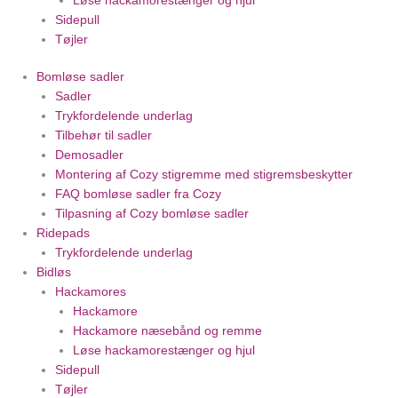
Løse hackamorestænger og hjul
Sidepull
Tøjler
Bomløse sadler
Sadler
Trykfordelende underlag
Tilbehør til sadler
Demosadler
Montering af Cozy stigremme med stigremsbeskytter
FAQ bomløse sadler fra Cozy
Tilpasning af Cozy bomløse sadler
Ridepads
Trykfordelende underlag
Bidløs
Hackamores
Hackamore
Hackamore næsebånd og remme
Løse hackamorestænger og hjul
Sidepull
Tøjler