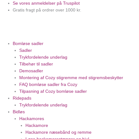
Gå
Søg
Se vores anmeldelser på Truspilot
til
efter:
Gratis fragt på ordrer over 1000 kr.
indholdet
Bomløse sadler
Sadler
Trykfordelende underlag
Tilbehør til sadler
Demosadler
Montering af Cozy stigremme med stigremsbeskytter
FAQ bomløse sadler fra Cozy
Tilpasning af Cozy bomløse sadler
Ridepads
Trykfordelende underlag
Bidløs
Hackamores
Hackamore
Hackamore næsebånd og remme