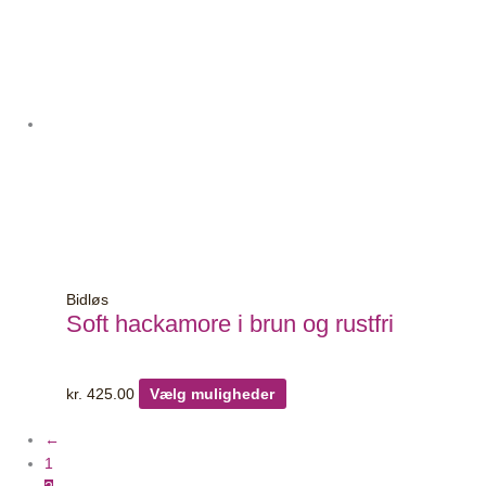
har
flere
varianter.
Mulighederne
kan
vælges
på
varesiden
Bidløs
Soft hackamore i brun og rustfri
kr.
425.00
Vælg muligheder
←
1