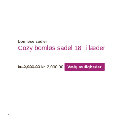
på
varesiden
Bomløse sadler
Cozy bomløs sadel 18″ i læder
kr.
2,900.00
kr.
2,000.00
Vælg muligheder
Dette
vare
har
flere
varianter.
Mulighederne
kan
vælges
på
varesiden