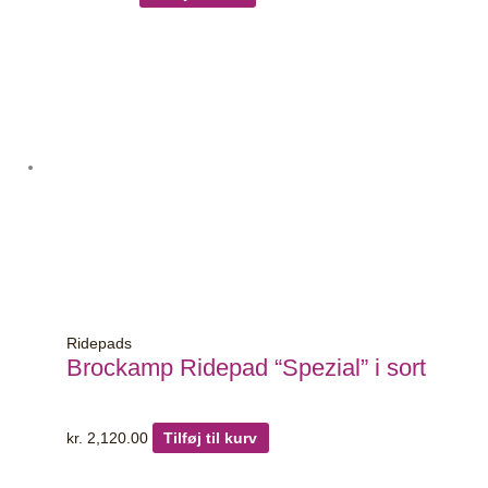
Ridepads
Brockamp Ridepad “Spezial” i sort
kr.
2,120.00
Tilføj til kurv
Dette
vare