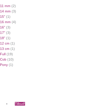
11 mm
(2)
14 mm
(3)
15"
(1)
16 mm
(4)
16"
(3)
17"
(3)
18"
(1)
12 cm
(1)
13 cm
(1)
Full
(19)
Cob
(10)
Pony
(1)
Den
Den
Dette
oprindelige
aktuelle
vare
pris
pris
har
var:
er:
flere
kr. 2,900.00.
kr. 2,000.00.
varianter.
Mulighederne
kan
Tilbud!
vælges