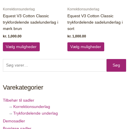
varesiden
varesiden
Korrektionsunderlag
Korrektionsunderlag
Equest V3 Cotton Classic
Equest V3 Cotton Classic
trykfordelende sadelunderlag i
trykfordelende sadelunderlag i
mørk brun
sort
kr.
1,000.00
kr.
1,000.00
Vælg muligheder
Vælg muligheder
Søg
Søg
efter:
Varekategorier
Tilbehør til sadler
Korrektionsunderlag
Trykfordelende underlag
Demosadler
Bomløse sadler