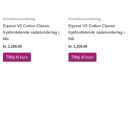
Korrektionsunderlag
Korrektionsunderlag
Equest V3 Cotton Classic
Equest V3 Cotton Classic
trykfordelende sadelunderlag i
trykfordelende sadelunderlag i
lilla
blå
kr.
1,100.00
kr.
1,100.00
Tilføj til kurv
Tilføj til kurv
Dette
Dette
vare
vare
har
har
flere
flere
varianter.
varianter.
Mulighederne
Mulighederne
kan
kan
vælges
vælges
på
på