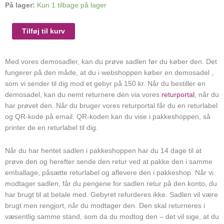
Demosadel
På lager:
Kun 1 tilbage på lager
-
18"
Tilføj til kurv
Cozy
bomløs
sadel
Med vores demosadler, kan du prøve sadlen før du køber den. Det
i
fungerer på den måde, at du i webshoppen køber en demosadel ,
læder
som vi sender til dig mod et gebyr på 150 kr. Når du bestiller en
antal
demosadel, kan du nemt returnere den via vores
returportal
, når du
har prøvet den. Når du bruger vores returportal får du en returlabel
og QR-kode på email. QR-koden kan du vise i pakkeshoppen, så
printer de en returlabel til dig.
Når du har hentet sadlen i pakkeshoppen har du 14 dage til at
prøve den og herefter sende den retur ved at pakke den i samme
emballage, påsætte returlabel og aflevere den i pakkeshop. Når vi
modtager sadlen, får du pengene for sadlen retur på den konto, du
har brugt til at betale med. Gebyret refurderes ikke. Sadlen vil være
brugt men rengjort, når du modtager den. Den skal returneres i
væsentlig samme stand, som da du modtog den – det vil sige, at du