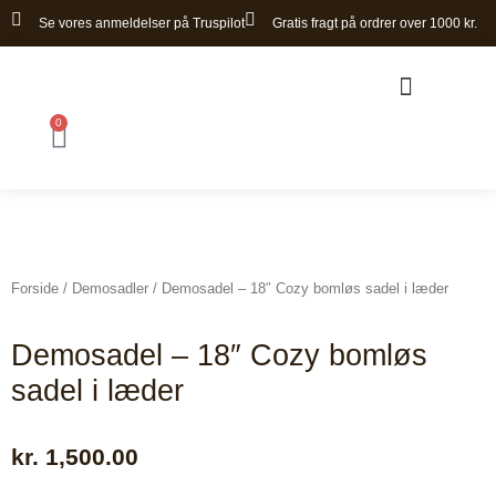
Gå
Se vores anmeldelser på Truspilot
Gratis fragt på ordrer over 1000 kr.
til
indholdet
0
Kurv
Bomløse sadler
Forside
/
Demosadler
/ Demosadel – 18″ Cozy bomløs sadel i læder
Demosadel – 18″ Cozy bomløs
sadel i læder
kr.
1,500.00