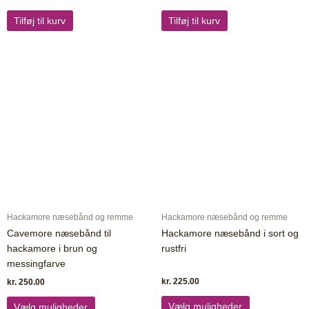
Tilføj til kurv
Tilføj til kurv
Dette
Dette
vare
vare
har
har
flere
flere
varianter.
varianter.
Mulighederne
Mulighederne
kan
kan
vælges
vælges
på
på
varesiden
varesiden
Hackamore næsebånd og remme
Hackamore næsebånd og remme
Cavemore næsebånd til
Hackamore næsebånd i sort og
hackamore i brun og
rustfri
messingfarve
kr.
225.00
kr.
250.00
Vælg muligheder
Vælg muligheder