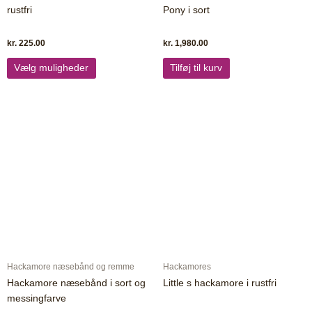
rustfri
Pony i sort
kr.
225.00
kr.
1,980.00
Vælg muligheder
Tilføj til kurv
Dette
vare
har
flere
varianter.
Mulighederne
kan
vælges
på
varesiden
Hackamore næsebånd og remme
Hackamores
Hackamore næsebånd i sort og
Little s hackamore i rustfri
messingfarve