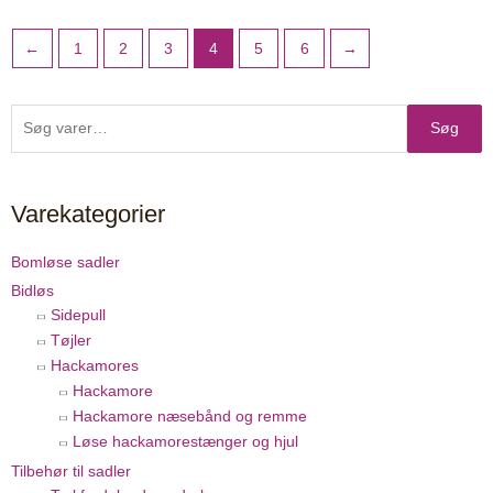
←
1
2
3
4
5
6
→
Søg
Søg
efter:
Varekategorier
Bomløse sadler
Bidløs
Sidepull
Tøjler
Hackamores
Hackamore
Hackamore næsebånd og remme
Løse hackamorestænger og hjul
Tilbehør til sadler