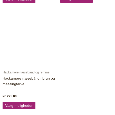
Dette
vare
har
flere
varianter.
Mulighederne
kan
vælges
på
varesiden
Hackamore næsebånd og remme
Hackamore næsebånd i brun og
messingfarve
kr.
225.00
Vælg muligheder